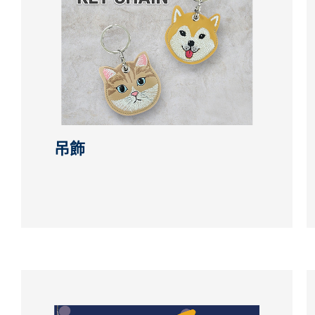
日常用品
DIY手作
副料配件
環保/特殊材料
繡標背面做法
吊飾
刺繡工藝呈現
最新消息
聯絡我們