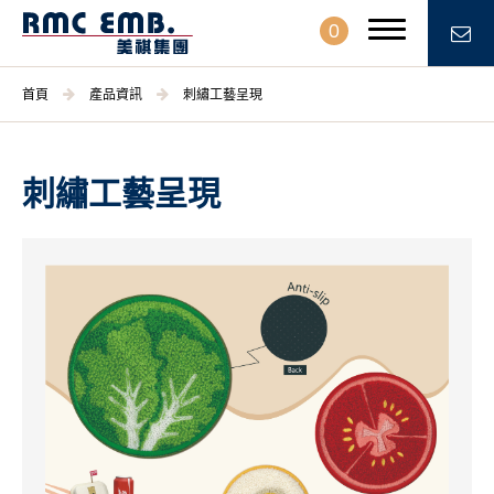
0
首頁
產品資訊
刺繡工藝呈現
刺繡工藝呈現
關於美祺
產品資訊
刺繡布章 / 各式標類
刺繡布匹 / 服裝輔料
文具/禮品/ 贈品
日常用品
DIY手作