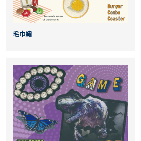
副料配件
環保/特殊材料
繡標背面做法
毛巾繡
刺繡工藝呈現
最新消息
聯絡我們
EN
繁中