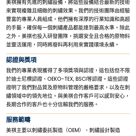
美祺擁有先進的刺繡設備，將這些設備結合最新的技術
EN
繁中
來實現複雜且細緻的刺繡效果。我們的技術團隊由經驗
豐富的專業人員組成，他們擁有深厚的行業知識和高超
的手藝，確保每一個刺繡產品都能達到最高水準。除此
之外，美祺也投入研發團隊，挑選安全且合格的原物料
並靈活運用，同時將廢料再利用來實踐環境永續。
認證與獎項
我們的專業表現獲得了多項獎項與認證，這包括但不限
於迪士尼標認證、OEKO-TEX, BSCI等認證。這些認證
證明了我們對品質及原物料管理的嚴格要求，以及在刺
繡領域中的領先地位。與美祺合作客戶可以感到安心，
長期合作的客戶也十分信賴我們的服務。
服務範疇
美祺主要以刺繡委託製造（OEM）、刺繡設計製造